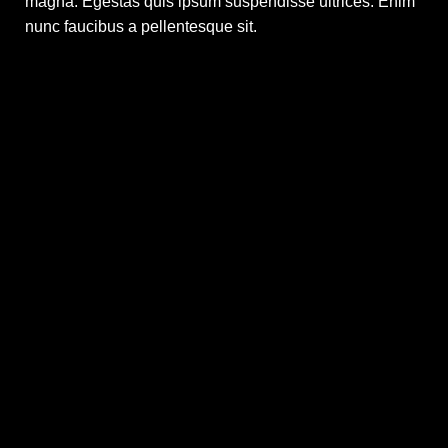
magna. Egestas quis ipsum suspendisse ultrices. Enim
nunc faucibus a pellentesque sit.