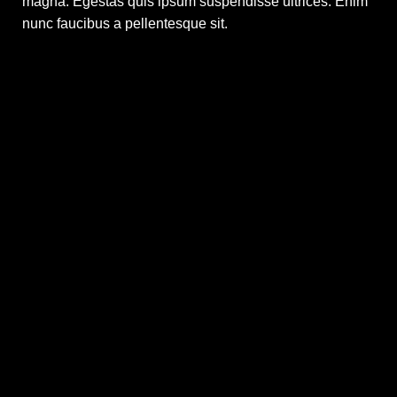
magna. Egestas quis ipsum suspendisse ultrices. Enim
nunc faucibus a pellentesque sit.