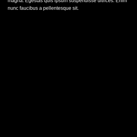
magna. Egestas quis ipsum suspendisse ultrices. Enim
nunc faucibus a pellentesque sit.