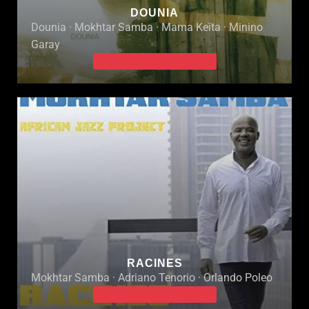
DOUNIA
Dounia · Mokhtar Samba · Mama Keïta · Minino
Garay
RACINES
Mokhtar Samba · Adriano Tenorio · Orlando Poleo