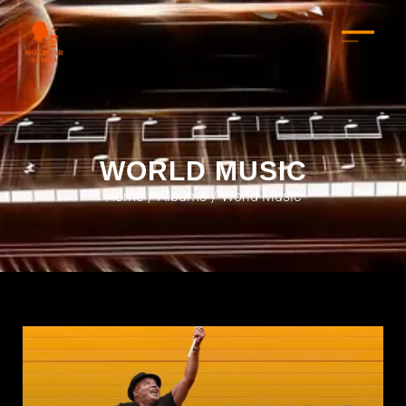
WORLD MUSIC
Home
Albums
World Music
/
/